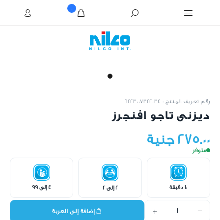
0
رقم تعريف المنتج : 6223007322034
ديزنى تاجو افنجرز
275.00 جنية
متوفر
10 دقيقة
4 إلى 99
2 إلى 2
+
−
إضافة إلى العربة