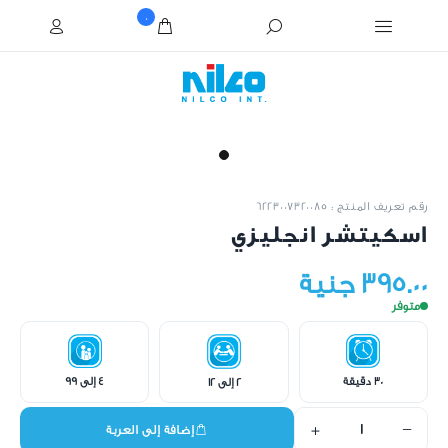
0
رقم تعريف المنتج : 6223007320085
اسكيتشر انجليزي
395.00 جنية
متوفر
30 دقيقة
4 إلى 99
2 إلى 12
+
−
إضافة إلى العربة