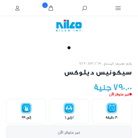
0
رقم تعريف المنتج : 6223007320269
سيكونيس ديلوكس
790.00 جنية
غير متوفر الآن
30 دقيقة
إلى 99
2 إلى 6
غير متوفر الآن