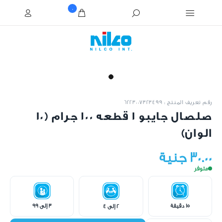
0
رقم تعريف المنتج : 6223007323499
صلصال جايبو ١ قطعه 100 جرام (10
الوان)
30.00 جنية
متوفر
15 دقيقة
3 إلى 99
2 إلى 4