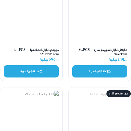
مارفل بازل سبيدر مان -300PCS-
ديزني بازل انكانتوا -1000PCS-
63.5x63.5cm
65x42cm
469.00 جنية
575.00 جنية
إضافة إلى العربة
إضافة إلى العربة
غير متوفر الآن