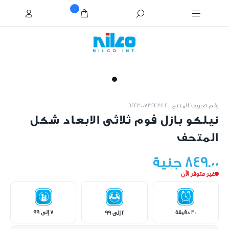
0
رقم تعريف المنتج : 6223007324342
نيلكو بازل فوم ثلاثى الابعاد شكل
المتحف
849.00 جنية
غير متوفر الآن
30 دقيقة
7 إلى 99
2 إلى 99