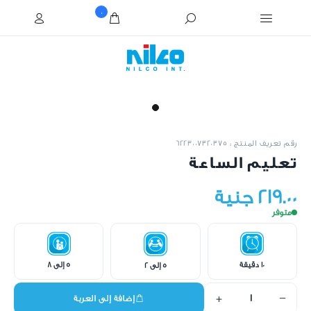
0
رقم تعريف المنتج : 6223007320375
تعليم الساعة
219.00 جنية
متوفر
10 دقيقة
5 إلى 8
5 إلى 2
+
−
إضافة إلى العربة